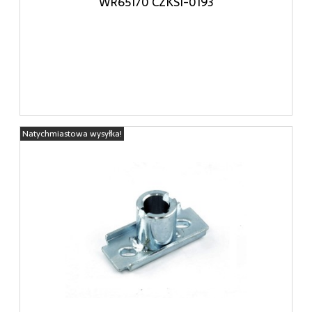
WR65170 CZKSI-0193
Natychmiastowa wysyłka!