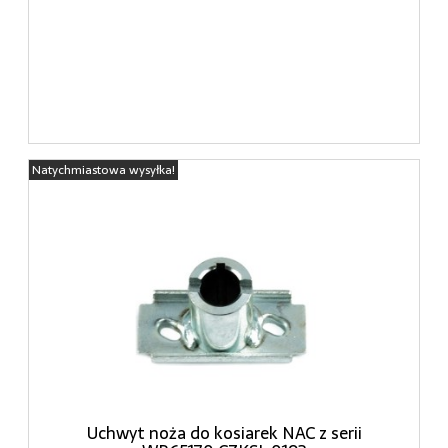
Natychmiastowa wysyłka!
Uchwyt noża do kosiarek NAC z serii