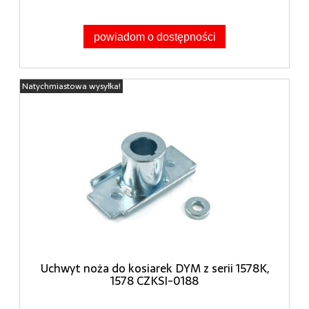
powiadom o dostępności
Natychmiastowa wysyłka!
Uchwyt noża do kosiarek DYM z serii 1578K,
1578 CZKSI-0188