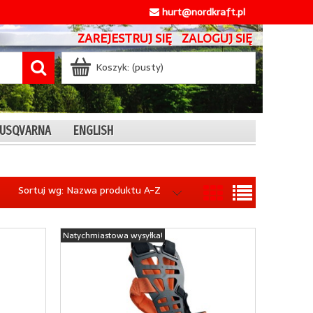
hurt@nordkraft.pl
ZAREJESTRUJ SIĘ
ZALOGUJ SIĘ
Koszyk:
(pusty)
 HUSQVARNA
ENGLISH
Sortuj wg:
Nazwa produktu A-Z
Natychmiastowa wysyłka!