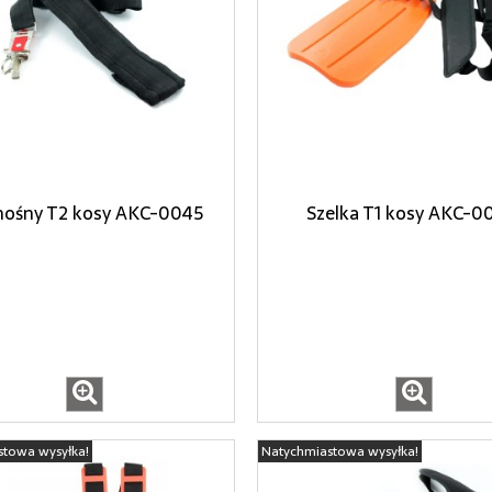
nośny T2 kosy AKC-0045
Szelka T1 kosy AKC-0
stowa wysyłka!
Natychmiastowa wysyłka!