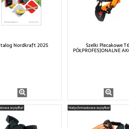
talog Nordkraft 2025
Szelki Plecakowe T
PÓŁPROFESJONALNE AKC
stowa wysyłka!
Natychmiastowa wysyłka!