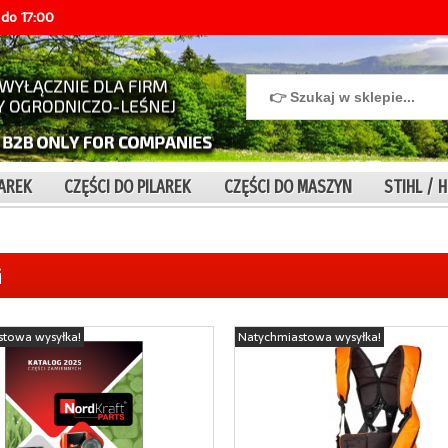
do 17:00
IAREK
CZĘŚCI DO PILAREK
CZĘŚCI DO MASZYN
STIHL /
i
stowa wysyłka!
Natychmiastowa wysyłka!