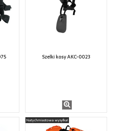
075
Szelki kosy AKC-0023
Natychmiastowa wysyłka!