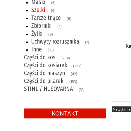
Maski
(5)
Szelki
(9)
Tarcze tnące
(8)
Zbiorniki
(4)
Żyłki
(9)
Uchwyty rozrusznika
(7)
Ka
Inne
(18)
Części do kos
(254)
Części do kosiarek
(267)
Części do maszyn
(42)
Części do pilarek
(153)
STIHL / HUSQVARNA
(31)
Natychmia
KONTAKT