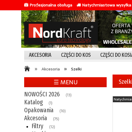
Profesjonalna obsługa
Natychmiastowa wysyłka 
AKCESORIA
CZĘŚCI DO KOS
CZĘŚCI DO KOS
»
»
Akcesoria
Szelki
☰ MENU
Szelk
NOWOŚCI 2026
(13)
Natychmia
Katalog
(1)
Opakowania
(10)
Akcesoria
(75)
Filtry
(12)