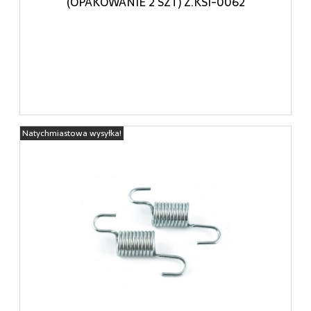
(OPAKOWANIE 2 SZT) Z.KSI-0062
Natychmiastowa wysyłka!