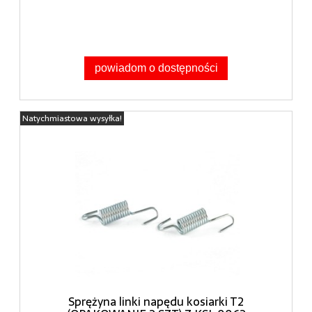
powiadom o dostępności
Natychmiastowa wysyłka!
Sprężyna linki napędu kosiarki T2