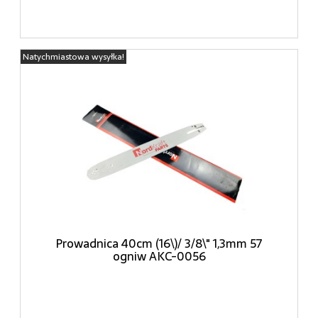
Natychmiastowa wysyłka!
Prowadnica 40cm (16\)/ 3/8\" 1,3mm 57
ogniw AKC-0056