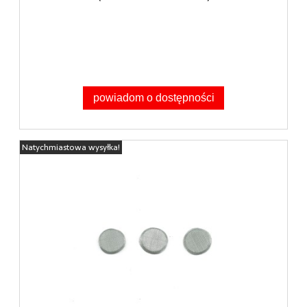
powiadom o dostępności
Natychmiastowa wysyłka!