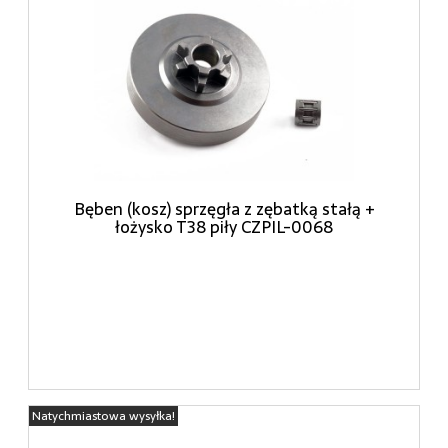
Bęben (kosz) sprzęgła z zębatką stałą +
łożysko T38 piły CZPIL-0068
Natychmiastowa wysyłka!