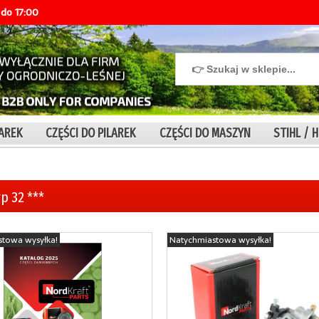
do 17:00
IAREK
CZĘŚCI DO PILAREK
CZĘŚCI DO MASZYN
STIHL /
yp 32 ***
stowa wysyłka!
Natychmiastowa wysyłka!