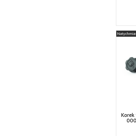
Natychmia
Korek 
000