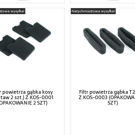
stowa wysyłka!
Natychmiastowa wysyłka!
tr powietrza gąbka kosy
Filtr powietrza gąbka T2
staw 2 szt.) Z.KOS-0001
Z.KOS-0003 (OPAKOWA
(OPAKOWANIE 2 SZT)
SZT)