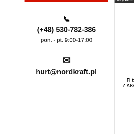
📞
(+48) 530-782-386
pon. - pt. 9:00-17:00
✉
hurt@nordkraft.pl
Fil
Z.AK