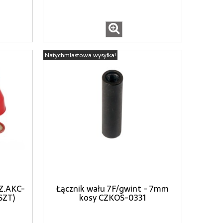
Natychmiastowa wysyłka!
 Z.AKC-
Łącznik wału 7F/gwint - 7mm
SZT)
kosy CZKOS-0331