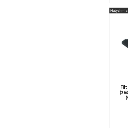
Natychmia
Fil
(ze