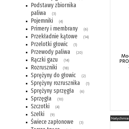
Podstawy zbiornika
paliwa
(3)
Pojemniki
(4)
Primery i membrany
(6)
Przekładnie kątowe
(14)
Przelotki głowic
(1)
Przewody paliwa
(20)
Moc
Rączki gazu
PRO
(14)
Rozruszniki
(18)
Sprężyny do głowic
(2)
Sprężyny rozrusznika
(1)
Sprężyny sprzęgła
(6)
Sprzęgła
(10)
Szczotki
(4)
Szelki
(9)
Natychmia
Świece zapłonowe
(3)