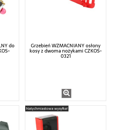
LNY do
Grzebień WZMACNIANY osłony
KOS-
kosy z dwoma nożykami CZKOS-
0321
Natychmiastowa wysyłka!