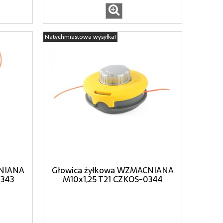
Natychmiastowa wysyłka!
CNIANA
Głowica żyłkowa WZMACNIANA
0343
M10x1,25 T21 CZKOS-0344