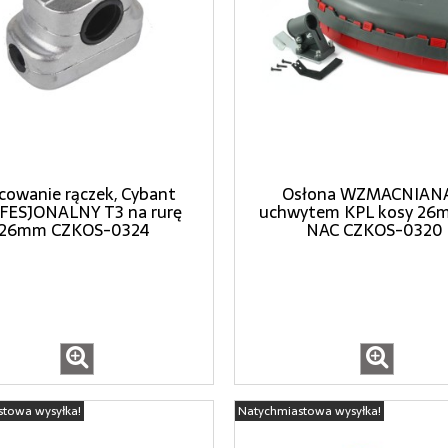
owanie rączek, Cybant
Osłona WZMACNIANA
FESJONALNY T3 na rurę
uchwytem KPL kosy 26
26mm CZKOS-0324
NAC CZKOS-0320
stowa wysyłka!
Natychmiastowa wysyłka!