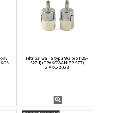
łony
Filtr paliwa T6 typu Walbro (125-
ZKOS-
527-1) (OPAKOWANIE 2 SZT)
Z.AKC-0028
Natychmiastowa wysyłka!