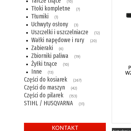
Tarcze tnące
(10)
Tłoki kompletne
(7)
Tłumiki
(1)
Uchwyty osłony
(3)
Uszczelki i uszczelniacze
(12)
Wałki napędowe i rury
(20)
Zabieraki
(6)
Zbiorniki paliwa
(19)
Żyłki tnące
(10)
P
Inne
WZ
(13)
Części do kosiarek
(267)
Części do maszyn
(42)
Części do pilarek
(153)
STIHL / HUSQVARNA
(31)
KONTAKT
Natychmia