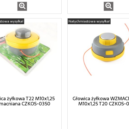
stowa wysyłka!
Natychmiastowa wysyłka!
ca żyłkowa T22 M10x1,25
Głowica żyłkowa WZMA
macniana CZKOS-0350
M10x1,25 T20 CZKOS-