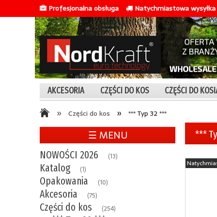
Profesjonalna obsługa
Natychmiastowa wysyłka 
AKCESORIA
CZĘŚCI DO KOS
CZĘŚCI DO KOS
»
»
Części do kos
*** Typ 32 ***
☰ MENU
*** T
NOWOŚCI 2026
(13)
Natychmia
Katalog
(1)
Opakowania
(10)
Akcesoria
(75)
Części do kos
(254)