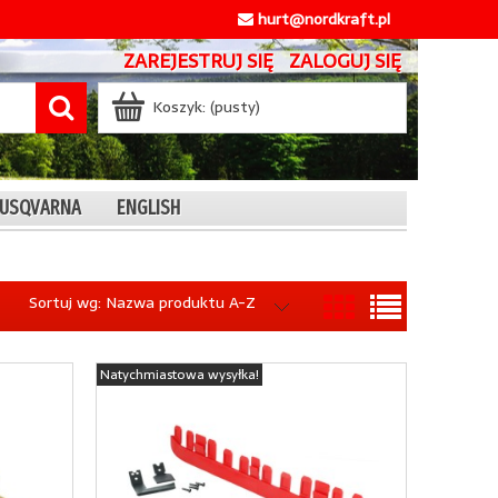
hurt@nordkraft.pl
ZAREJESTRUJ SIĘ
ZALOGUJ SIĘ
Koszyk:
(pusty)
 HUSQVARNA
ENGLISH
Sortuj wg:
Nazwa produktu A-Z
Natychmiastowa wysyłka!