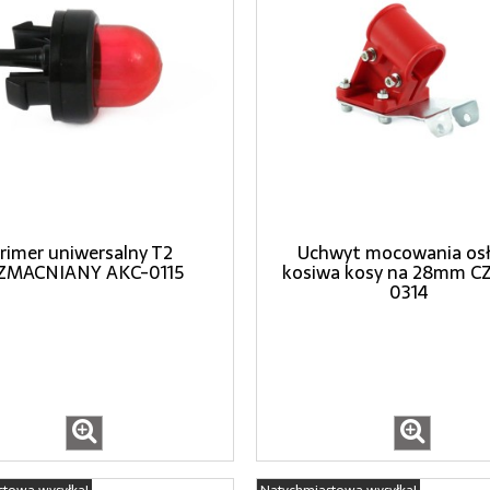
rimer uniwersalny T2
Uchwyt mocowania os
MACNIANY AKC-0115
kosiwa kosy na 28mm C
0314
stowa wysyłka!
Natychmiastowa wysyłka!