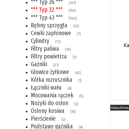
*** Typ 26 ***
(101)
*** Typ 32 ***
(155)
*** Typ 43 ***
(160)
Bębny sprzęgła
(10)
Cewki zapłonowe
(7)
Cylindry
(13)
Ka
Filtry paliwa
(10)
Filtry powietrza
(7)
Gaźniki
(21)
Głowice żyłkowe
(42)
Kółka rozrusznika
(1)
Łączniki wału
(4)
Mocowania rączek
(5)
Nożyki do osłon
(2)
Natychmia
Osłony kosiwa
(15)
Pierścienie
(2)
Podstawy gaźnika
(4)