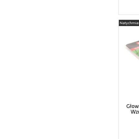
Natychmia
Głowi
Wz